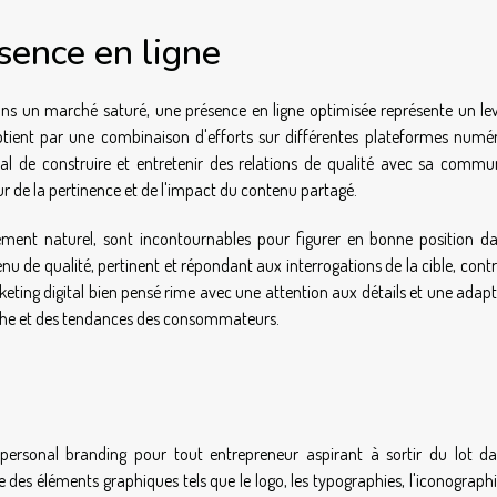
sence en ligne
ns un marché saturé, une présence en ligne optimisée représente un lev
s'obtient par une combinaison d'efforts sur différentes plateformes numé
al de construire et entretenir des relations de qualité avec sa commu
 de la pertinence et de l'impact du contenu partagé.
ement naturel, sont incontournables pour figurer en bonne position da
enu de qualité, pertinent et répondant aux interrogations de la cible, cont
eting digital bien pensé rime avec une attention aux détails et une adapt
rche et des tendances des consommateurs.
du personal branding pour tout entrepreneur aspirant à sortir du lot d
des éléments graphiques tels que le logo, les typographies, l'iconographi