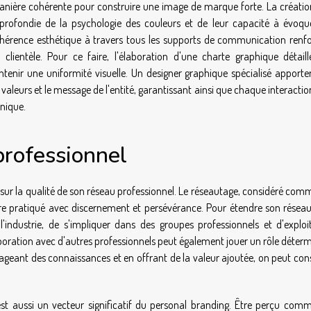
manière cohérente pour construire une image de marque forte. La créatio
profondie de la psychologie des couleurs et de leur capacité à évoqu
érence esthétique à travers tous les supports de communication renfo
clientèle. Pour ce faire, l'élaboration d'une charte graphique détaill
ntenir une uniformité visuelle. Un designer graphique spécialisé apporte
 valeurs et le message de l'entité, garantissant ainsi que chaque interacti
unique.
professionnel
 sur la qualité de son réseau professionnel. Le réseautage, considéré com
e pratiqué avec discernement et persévérance. Pour étendre son réseau, 
dustrie, de s'impliquer dans des groupes professionnels et d'exploit
boration avec d'autres professionnels peut également jouer un rôle déter
tageant des connaissances et en offrant de la valeur ajoutée, on peut con
est aussi un vecteur significatif du personal branding. Être perçu com