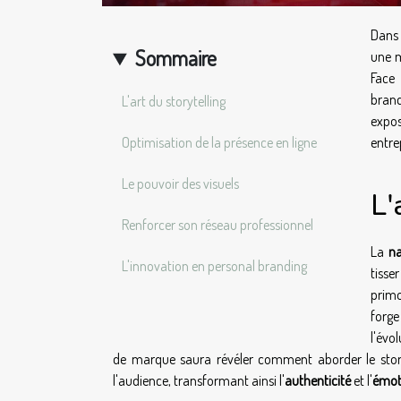
Dans 
Sommaire
une m
Face 
brand
L'art du storytelling
expo
Optimisation de la présence en ligne
entre
Le pouvoir des visuels
L'
Renforcer son réseau professionnel
La
na
L'innovation en personal branding
tisse
primo
forge
l'évo
de marque saura révéler comment aborder le story
l'audience, transformant ainsi l'
authenticité
et l'
émot