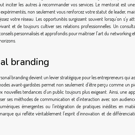
ut inciter les autres à recommander vos services. Le mentorat est une
 expérimentés, non seulement vous renforcez votre statut de leader, mai
issez votre réseau. Les opportunités surgissent souvent lorsqu'on s'y at
vant et de toujours cultiver ses relations professionnelles. Un consult
seils personnalisés et approfondis pour maîtriser l'art du networking et
horizons.
nal branding
sonal branding devient un levier stratégique pour les entrepreneurs qui a
thodes avant-gardistes permet non seulement d'être perçu comme un pi
nouvelles tendances d'un public toujours plus exigeant. Ainsi, une ap
nser ses méthodes de communication et d'interaction avec son audience
 numériques émergentes ou l'intégration de pratiques inédites en mati
rque qui reflète véritablement l'esprit d'innovation et de différenciat