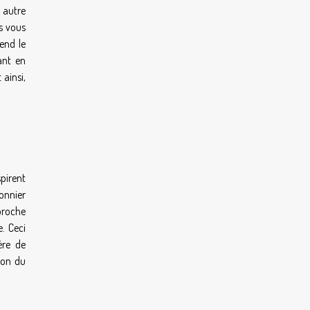
 autre
s vous
tend le
ant en
 ainsi,
spirent
onnier
proche
. Ceci
ère de
ion du