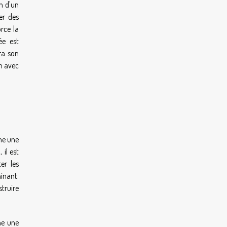
n d'un
er des
rce la
ée est
ra son
on avec
me une
il est
er les
minant.
struire
me une