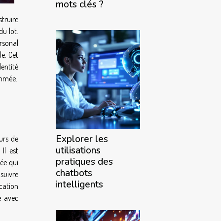
mots clés ?
struire
u lot.
rsonal
le. Cet
ntité
ommée.
Explorer les
urs de
utilisations
. Il est
pratiques des
sée qui
chatbots
 suivre
intelligents
cation
e avec