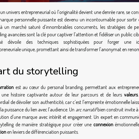
un univers entrepreneurial où l'originalité devient une denrée rare, se con
arque personnelle puissante est devenu un incontournable pour sortir d
à un marché saturé d'innombrables concurrents, les stratégies de pe
ing avancées sont la clé pour captiver l'attention et fidéliser un public cib
sé dévoile des techniques sophistiquées pour forger une ide
preneuriale unique, promettant ainsi de transformer l'anonymat en ren
art du storytelling
rration
est au cœur du personal branding, permettant aux entreprene
r une histoire captivante autour de leur parcours et de leurs
valeurs
rdial de dévoiler son authenticité, car c'est l'empreinte émotionnelle lais
 la puissance du lien avec l'audience. Un
arc narratif
bien construit invite à
lution d'une marque avec intérêt et engagement. Un expert en communi
telling de manière stratégique pour créer une
connexion
émotionnell
ion
en leviers de différenciation puissants.