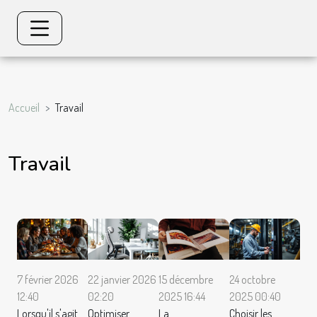
Accueil
Travail
Travail
7 février 2026
22 janvier 2026
15 décembre
24 octobre
12:40
02:20
2025 16:44
2025 00:40
Lorsqu'il s'agit
Optimiser
La
Choisir les