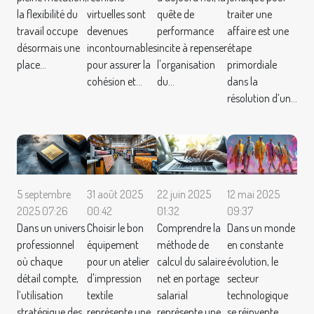
la flexibilité du
virtuelles sont
quête de
traiter une
travail occupe
devenues
performance
affaire est une
désormais une
incontournables
incite à repenser
étape
place...
pour assurer la
l'organisation
primordiale
cohésion et...
du...
dans la
résolution d’un...
5 septembre
31 août 2025
22 juin 2025
12 mai 2025
2025 07:26
00:42
01:32
09:37
Dans un univers
Choisir le bon
Comprendre la
Dans un monde
professionnel
équipement
méthode de
en constante
où chaque
pour un atelier
calcul du salaire
évolution, le
détail compte,
d'impression
net en portage
secteur
l’utilisation
textile
salarial
technologique
stratégique des
représente une
représente une
se réinvente