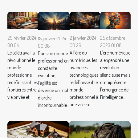
29 février 2024
2 janvier 2024
25 décembre
18 janvier 2024
00:04
00:26
2023 01:08
00:08
Le télétravail a
À l'ère du
L'ère numérique
Dans un monde
révolutionné le
numérique, les
a engendré une
professionnel en
monde
avancées
révolution
constante
professionnel,
technologiques
silencieuse mais
évolution,
redéfinissant les
redéfinissent le
omniprésente :
l'agilité est
frontières entre
monde
l'émergence de
devenue un mot
vie privée et...
professionnel à
l'intelligence...
d'ordre
une vitesse...
incontournable...