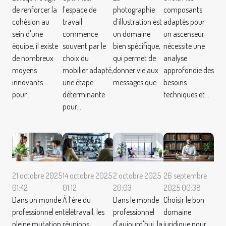
de renforcer la
l’espace de
photographie
composants
cohésion au
travail
d’illustration est
adaptés pour
sein d'une
commence
un domaine
un ascenseur
équipe, il existe
souvent par le
bien spécifique,
nécessite une
de nombreux
choix du
qui permet de
analyse
moyens
mobilier adapté,
donner vie aux
approfondie des
innovants
une étape
messages que...
besoins
pour...
déterminante
techniques et...
pour...
21 octobre 2025
14 octobre 2025
2 octobre 2025
26 septembre
01:42
01:12
20:03
2025 00:38
Dans un monde
À l’ère du
Dans le monde
Choisir le bon
professionnel en
télétravail, les
professionnel
domaine
pleine mutation,
réunions
d'aujourd'hui, la
juridique pour