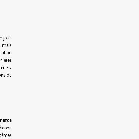
es joue
e, mais
cation
nières
ériels.
ons de
rience
idienne
stèmes