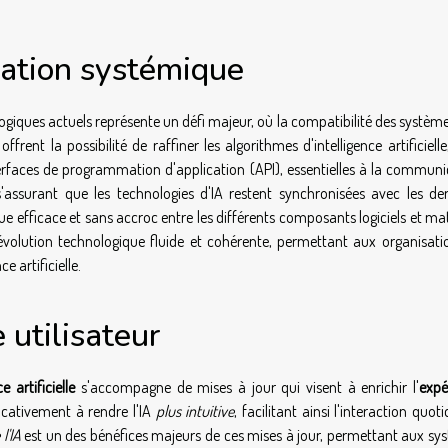
ration systémique
ogiques actuels représente un défi majeur, où la compatibilité des systèm
rent la possibilité de raffiner les algorithmes d'intelligence artificiell
nterfaces de programmation d'application (API), essentielles à la communi
s'assurant que les technologies d'IA restent synchronisées avec les der
 efficace et sans accroc entre les différents composants logiciels et mat
 évolution technologique fluide et cohérente, permettant aux organisati
e artificielle.
 utilisateur
ce artificielle
s'accompagne de mises à jour qui visent à enrichir l'
expé
ficativement à rendre l'IA
plus intuitive
, facilitant ainsi l'interaction quot
l'IA
est un des bénéfices majeurs de ces mises à jour, permettant aux sy