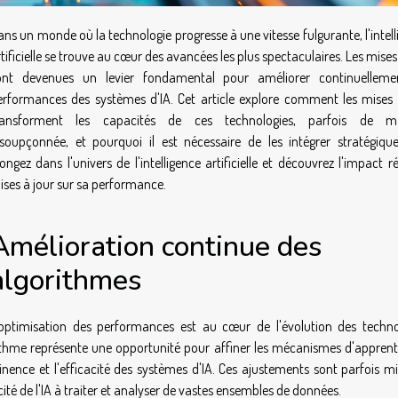
ans un monde où la technologie progresse à une vitesse fulgurante, l'intel
tificielle se trouve au cœur des avancées les plus spectaculaires. Les mises
ont devenues un levier fondamental pour améliorer continuelleme
erformances des systèmes d'IA. Cet article explore comment les mises 
ransforment les capacités de ces technologies, parfois de ma
nsoupçonnée, et pourquoi il est nécessaire de les intégrer stratégiqu
ongez dans l'univers de l'intelligence artificielle et découvrez l'impact r
ises à jour sur sa performance.
Amélioration continue des
algorithmes
'optimisation des performances est au cœur de l'évolution des techno
gorithme représente une opportunité pour affiner les mécanismes d'appren
ence et l'efficacité des systèmes d'IA. Ces ajustements sont parfois mi
ité de l'IA à traiter et analyser de vastes ensembles de données.