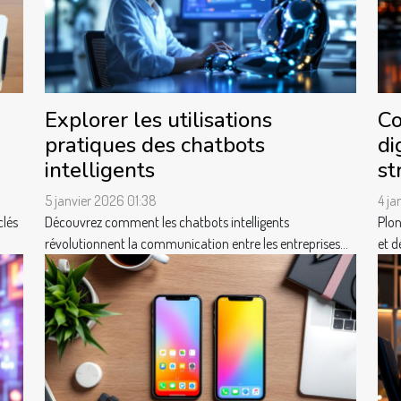
Explorer les utilisations
Co
pratiques des chatbots
di
intelligents
st
5 janvier 2026 01:38
4 ja
clés
Découvrez comment les chatbots intelligents
Plon
révolutionnent la communication entre les entreprises...
et d