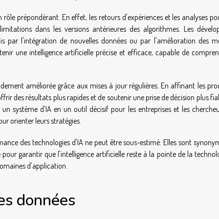
 rôle prépondérant. En effet, les retours d'expériences et les analyses p
mitations dans les versions antérieures des algorithmes. Les dévelo
is par l'intégration de nouvelles données ou par l'amélioration des m
enir une intelligence artificielle précise et efficace, capable de compre
randement améliorée grâce aux mises à jour régulières. En affinant les pr
rir des résultats plus rapides et de soutenir une prise de décision plus fia
un système d'IA en un outil décisif pour les entreprises et les chercheu
r orienter leurs stratégies.
ormance des technologies d'IA ne peut être sous-estimé. Elles sont synon
 garantir que l'intelligence artificielle reste à la pointe de la technol
domaines d'application.
les données