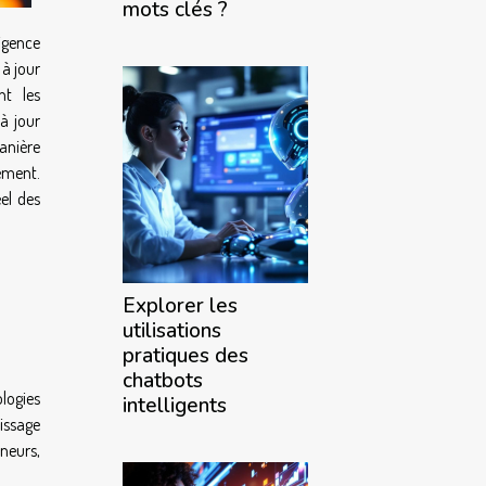
mots clés ?
ligence
 à jour
nt les
à jour
nière
ement.
éel des
Explorer les
utilisations
pratiques des
chatbots
logies
intelligents
tissage
neurs,