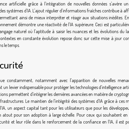
nce artificielle grâce à l'intégration de nouvelles données s'avère un 
s systèmes d'IA. L'ajout régulier d'informations fraîches contribue à aff
mettant ainsi de mieux interpréter et réagir aux situations inédites. En
nement démontre une réactivité de l'IA supérieure. Ceci est particuliè
gage naturel où l'aptitude à saisir les nuances et les évolutions du l
 contextes en constante évolution repose donc sur cette mise à jour con
ns le temps.
curité
volue constamment, notamment avec l'apparition de nouvelles mena
t un levier indispensable pour protéger les technologies d'intelligence artif
tions permettent d'intégrer les dernières avancées en matière de cryptog
frastructures. Le maintien de l'intégrité des systèmes d'IA grâce à ces 
l'IA, un aspect capital tant pour les utilisateurs que pour les développe
un atout pour son adoption à large échelle. Pour ceux qui souhaitent en 
rité et leur rôle dans le renforcement de la confiance en l'IA, il est po