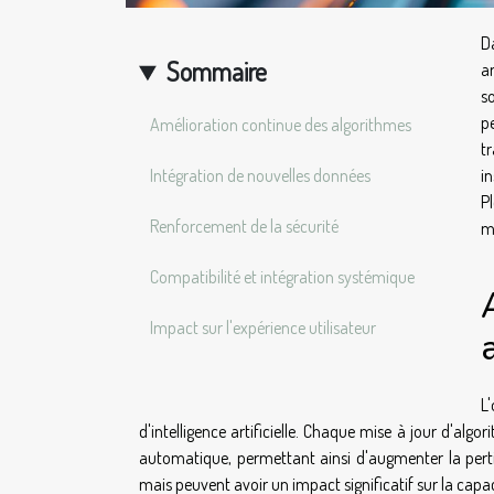
D
Sommaire
ar
s
p
Amélioration continue des algorithmes
t
Intégration de nouvelles données
i
Pl
Renforcement de la sécurité
m
Compatibilité et intégration systémique
Impact sur l'expérience utilisateur
L
d'intelligence artificielle. Chaque mise à jour d'al
automatique, permettant ainsi d'augmenter la pertin
mais peuvent avoir un impact significatif sur la capac