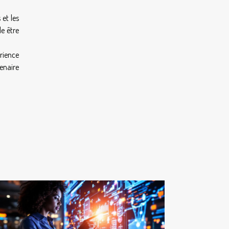
 et les
le être
érience
enaire