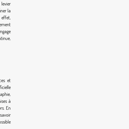
levier
iner la
 effet,
rement
angage
tinue,
ces et
icielle
raphie,
mises à
urs. En
savoir
ssible