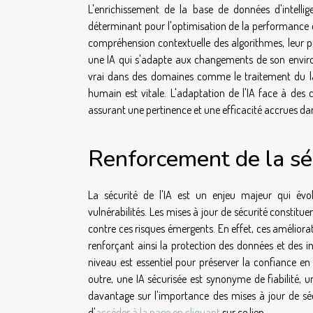
L'enrichissement de la base de données d'intellige
déterminant pour l'optimisation de la performance de
compréhension contextuelle des algorithmes, leur per
une IA qui s'adapte aux changements de son environ
vrai dans des domaines comme le traitement du lan
humain est vitale. L'adaptation de l'IA face à des
assurant une pertinence et une efficacité accrues da
Renforcement de la sé
La sécurité de l'IA est un enjeu majeur qui é
vulnérabilités. Les mises à jour de sécurité constituen
contre ces risques émergents. En effet, ces améliora
renforçant ainsi la protection des données et des in
niveau est essentiel pour préserver la confiance en 
outre, une IA sécurisée est synonyme de fiabilité, 
davantage sur l'importance des mises à jour de sécu
d'
accéder à la page en cliquant
sur ce lien.