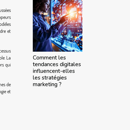
oussées
ppeurs
odèles
ndre et
ocessus
Comment les
ble. La
tendances digitales
rs qui
influencent-elles
les stratégies
marketing ?
ymes de
ogie et