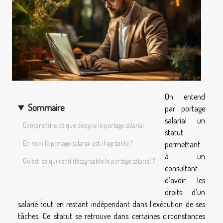
On entend
Sommaire
par portage
salarial un
Comprendre ce que désigne le portage salarial
statut
En quoi le portage salarial est-il agréable ?
permettant
à un
Qu’est-ce qui rend désagréable le portage salarial ?
consultant
d’avoir les
droits d’un
salarié tout en restant indépendant dans l’exécution de ses
tâches. Ce statut se retrouve dans certaines circonstances