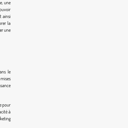
le, une
ouvoir
t ainsi
rer la
mer une
ans le
 mises
issance
le pour
acité à
keting