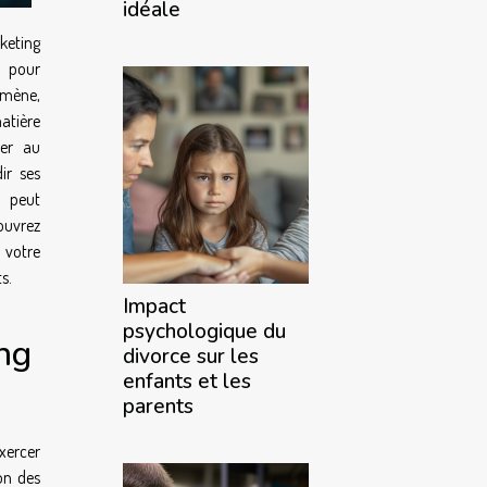
idéale
keting
 pour
omène,
atière
ter au
ir ses
l peut
ouvrez
 votre
s.
Impact
psychologique du
ng
divorce sur les
enfants et les
parents
xercer
on des