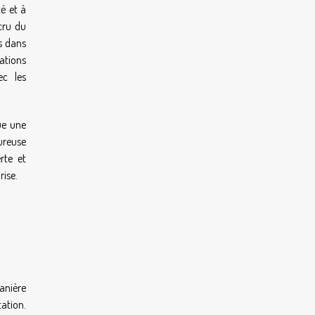
é et à
cru du
ts dans
mations
ec les
ue une
oureuse
rte et
rise.
anière
tation.