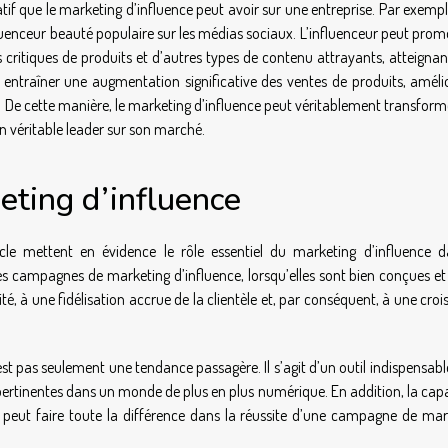
if que le marketing d’influence peut avoir sur une entreprise. Par exemp
enceur beauté populaire sur les médias sociaux. L’influenceur peut prom
s critiques de produits et d’autres types de contenu attrayants, atteignan
 entraîner une augmentation significative des ventes de produits, amélio
s. De cette manière, le marketing d’influence peut véritablement transfor
n véritable leader sur son marché.
eting d’influence
le mettent en évidence le rôle essentiel du marketing d’influence d
s campagnes de marketing d’influence, lorsqu’elles sont bien conçues et
té, à une fidélisation accrue de la clientèle et, par conséquent, à une cro
’est pas seulement une tendance passagère. Il s’agit d’un outil indispensab
 pertinentes dans un monde de plus en plus numérique. En addition, la cap
rs peut faire toute la différence dans la réussite d’une campagne de mar