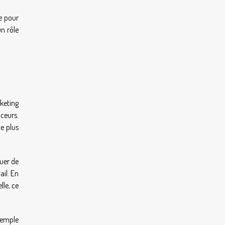
e pour
un rôle
keting
ceurs.
le plus
quer de
ail. En
lle, ce
xemple