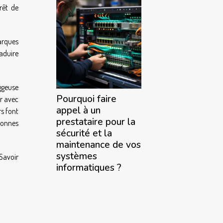
rêt de
marques
raduire
ggeuse
Pourquoi faire
r avec
appel à un
rs font
prestataire pour la
rsonnes
sécurité et la
maintenance de vos
systèmes
Savoir
informatiques ?