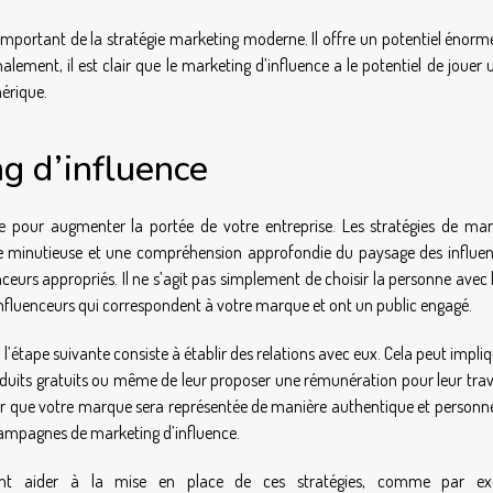
important de la stratégie marketing moderne. Il offre un potentiel énorm
lement, il est clair que le marketing d’influence a le potentiel de jouer 
mérique.
g d’influence
e pour augmenter la portée de votre entreprise. Les stratégies de mar
re minutieuse et une compréhension approfondie du paysage des influen
nceurs appropriés. Il ne s’agit pas simplement de choisir la personne avec 
nfluenceurs qui correspondent à votre marque et ont un public engagé.
 l’étape suivante consiste à établir des relations avec eux. Cela peut impli
oduits gratuits ou même de leur proposer une rémunération pour leur trav
tir que votre marque sera représentée de manière authentique et personne
campagnes de marketing d’influence.
euvent aider à la mise en place de ces stratégies, comme par e