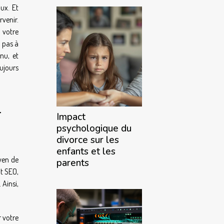
aux. Et
rvenir.
 votre
z pas à
enu, et
ujours
r
Impact
psychologique du
divorce sur les
enfants et les
oyen de
parents
nt SEO,
 Ainsi,
r votre