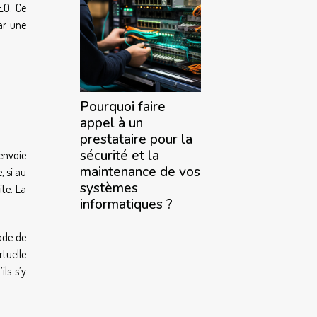
EO. Ce
ar une
Pourquoi faire
appel à un
prestataire pour la
sécurité et la
renvoie
maintenance de vos
, si au
systèmes
ite. La
informatiques ?
code de
rtuelle
ls s’y