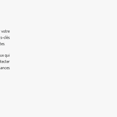
r votre
ts-clés
tes.
aux qui
étecter
stances