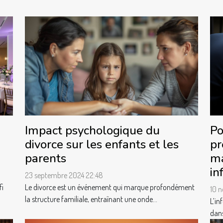
Po
Impact psychologique du
pr
divorce sur les enfants et les
ma
parents
in
23 septembre 2024 22:48
fi
Le divorce est un événement qui marque profondément
10 
la structure familiale, entraînant une onde...
L’in
dans