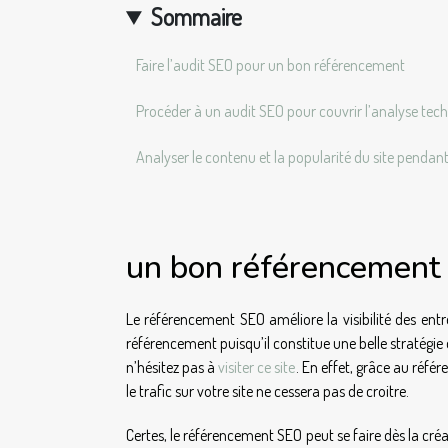
Sommaire
Faire l’audit SEO pour un bon référencement
Procéder à un audit SEO pour couvrir l’analyse tech
Analyser le contenu et la popularité du site pendant
un bon référencement
Le référencement SEO améliore la visibilité des entr
référencement puisqu’il constitue une belle stratégie
n’hésitez pas à
visiter ce site
. En effet, grâce au réfé
le trafic sur votre site ne cessera pas de croitre.
Certes, le référencement SEO peut se faire dès la créa