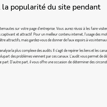
 la popularité du site pendant
ternautes sur votre page d’entreprise. Vous aurez réussi à les faire visite
ns captivant et attractif. Pour un meilleur contenu internet, l’usage des mo
z être attractifs, mais gardez-vous de donner de faux espoirs à vos internau
analyse la plus complexe des audits. Il s’agit de repérer les liens et les can
 La plupart des problèmes viennent par ces canaux. L’audit vous permet de d
une part. D’autre part, il vous offre une occasion de déterminer des circon