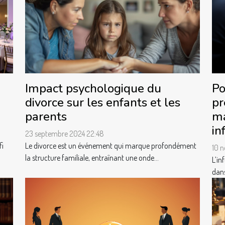
Po
Impact psychologique du
pr
divorce sur les enfants et les
ma
parents
in
23 septembre 2024 22:48
fi
Le divorce est un événement qui marque profondément
10 
la structure familiale, entraînant une onde...
L’in
dans