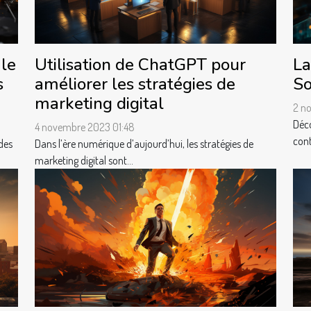
 le
Utilisation de ChatGPT pour
La
s
améliorer les stratégies de
So
marketing digital
2 n
Déco
4 novembre 2023 01:48
cont
des
Dans l’ère numérique d’aujourd’hui, les stratégies de
marketing digital sont...