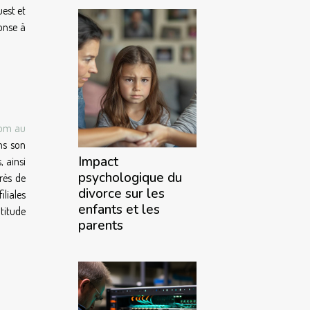
uest et
onse à
com au
ns son
Impact
, ainsi
psychologique du
rès de
divorce sur les
liales
enfants et les
ltitude
parents